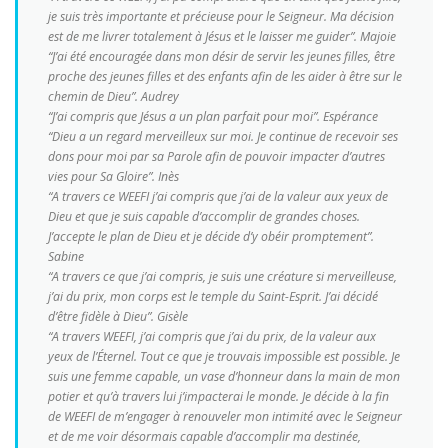
je suis très importante et précieuse pour le Seigneur. Ma décision
est de me livrer totalement à Jésus et le laisser me guider”
.
Majoie
“J’ai été encouragée dans mon désir de servir les jeunes filles, être
proche des jeunes filles et des enfants afin de les aider à être sur le
chemin de Dieu”. Audrey
“J’ai compris que Jésus a un plan parfait pour moi”. Espérance
“Dieu a un regard merveilleux sur moi. Je continue de recevoir ses
dons pour moi par sa Parole afin de pouvoir impacter d’autres
vies pour Sa Gloire”. Inès
“A travers ce WEEFI j’ai compris que j’ai de la valeur aux yeux de
Dieu et que je suis capable d’accomplir de grandes choses.
J’accepte le plan de Dieu et je décide d’y obéir promptement”.
Sabine
“A travers ce que j’ai compris, je suis une créature si merveilleuse,
j’ai du prix, mon corps est le temple du Saint-Esprit. J’ai décidé
d’être fidèle à Dieu”. Gisèle
“A travers WEEFI, j’ai compris que j’ai du prix, de la valeur aux
yeux de l’Éternel. Tout ce que je trouvais impossible est possible. Je
suis une femme capable, un vase d’honneur dans la main de mon
potier et qu’à travers lui j’impacterai le monde. Je décide à la fin
de WEEFI de m’engager à renouveler mon intimité avec le Seigneur
et de me voir désormais capable d’accomplir ma destinée,