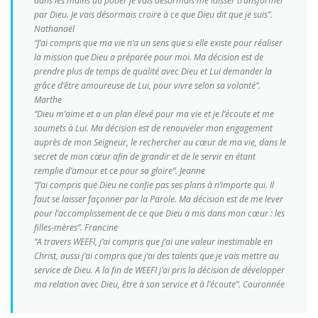
dans les mains du potier je vais désormais me laisser transformer
par Dieu. Je vais désormais croire à ce que Dieu dit que je suis”.
Nathanaël
“J’ai compris que ma vie n’a un sens que si elle existe pour réaliser
la mission que Dieu a préparée pour moi. Ma décision est de
prendre plus de temps de qualité avec Dieu et Lui demander la
grâce d’être amoureuse de Lui, pour vivre selon sa volonté”.
Marthe
“Dieu m’aime et a un plan élevé pour ma vie et je l’écoute et me
soumets à Lui. Ma décision est de renouveler mon engagement
auprès de mon Seigneur, le rechercher au cœur de ma vie, dans le
secret de mon cœur afin de grandir et de le servir en étant
remplie d’amour et ce pour sa gloire”. Jeanne
“J’ai compris que Dieu ne confie pas ses plans à n’importe qui. Il
faut se laisser façonner par la Parole. Ma décision est de me lever
pour l’accomplissement de ce que Dieu a mis dans mon cœur : les
filles-mères”. Francine
“A travers WEEFI, j’ai compris que j’ai une valeur inestimable en
Christ, aussi j’ai compris que j’ai des talents que je vais mettre au
service de Dieu. A la fin de WEEFI j’ai pris la décision de développer
ma relation avec Dieu, être à son service et à l’écoute”. Couronnée