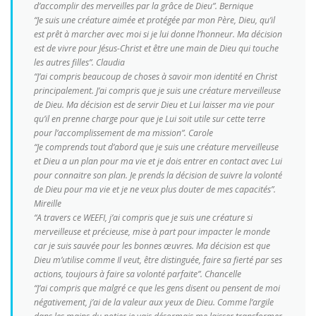
d’accomplir des merveilles par la grâce de Dieu”. Bernique
“Je suis une créature aimée et protégée par mon Père, Dieu, qu’il
est prêt à marcher avec moi si je lui donne l’honneur. Ma décision
est de vivre pour Jésus-Christ et être une main de Dieu qui touche
les autres filles”. Claudia
“J’ai compris beaucoup de choses à savoir mon identité en Christ
principalement. J’ai compris que je suis une créature merveilleuse
de Dieu. Ma décision est de servir Dieu et Lui laisser ma vie pour
qu’il en prenne charge pour que je Lui soit utile sur cette terre
pour l’accomplissement de ma mission”. Carole
“Je comprends tout d’abord que je suis une créature merveilleuse
et Dieu a un plan pour ma vie et je dois entrer en contact avec Lui
pour connaitre son plan. Je prends la décision de suivre la volonté
de Dieu pour ma vie et je ne veux plus douter de mes capacités”.
Mireille
“A travers ce WEEFI, j’ai compris que je suis une créature si
merveilleuse et précieuse, mise à part pour impacter le monde
car je suis sauvée pour les bonnes œuvres. Ma décision est que
Dieu m’utilise comme Il veut, être distinguée, faire sa fierté par ses
actions, toujours à faire sa volonté parfaite”. Chancelle
“J’ai compris que malgré ce que les gens disent ou pensent de moi
négativement, j’ai de la valeur aux yeux de Dieu. Comme l’argile