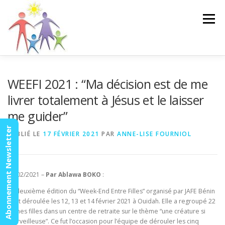
Aller
au
Menu
contenu
ACCUEIL
ACTUALITÉS
AGENDA
MISSION
WEEFI 2021 : “Ma décision est de me
livrer totalement à Jésus et le laisser
me guider”
VIDÉOS
CONTACT
ESPACE MEMBRES
Abonnement Newsletter
PUBLIÉ LE
17 FÉVRIER 2021
PAR
ANNE-LISE FOURNIOL
16/02/2021 –
Par Ablawa BOKO
:
La deuxième édition du “Week-End Entre Filles” organisé par JAFE Bénin
s’est déroulée les 12, 13 et 14 février 2021 à Ouidah. Elle a regroupé 22
jeunes filles dans un centre de retraite sur le thème “une créature si
merveilleuse”. Ce fut l’occasion pour l’équipe de dérouler les cinq