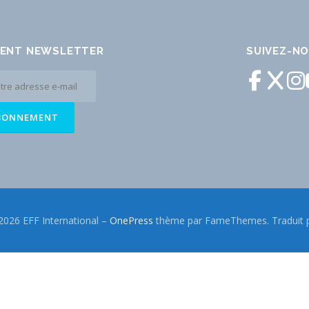
ENT NEWSLETTER
SUIVEZ-N
2026 EFF International
–
OnePress
thème par FameThemes. Traduit p