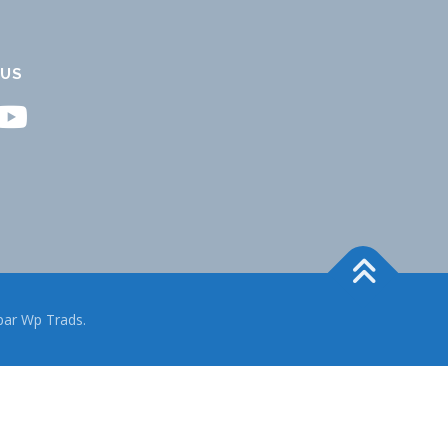
OUS
ar Wp Trads.