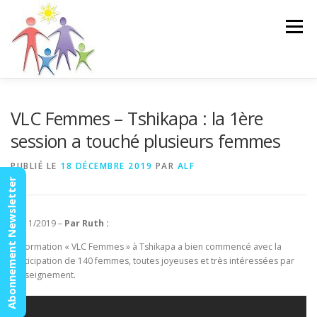
Aller
au
Menu
contenu
ACCUEIL
ACTUALITÉS
AGENDA
MISSION
VLC Femmes – Tshikapa : la 1ère
session a touché plusieurs femmes
VIDÉOS
CONTACT
ESPACE MEMBRES
PUBLIÉ LE
18 DÉCEMBRE 2019
PAR
ALF
Abonnement Newsletter
16/11/2019 –
Par Ruth :
La formation « VLC Femmes » à Tshikapa a bien commencé avec la
participation de 140 femmes, toutes joyeuses et très intéressées par
l’enseignement.