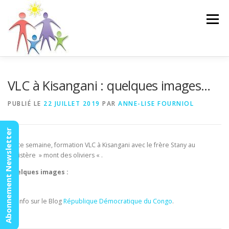
Aller
au
Menu
contenu
ACCUEIL
ACTUALITÉS
AGENDA
MISSION
VLC à Kisangani : quelques images…
PUBLIÉ LE
22 JUILLET 2019
PAR
ANNE-LISE FOURNIOL
VIDÉOS
CONTACT
ESPACE MEMBRES
Abonnement Newsletter
Cette semaine, formation VLC à Kisangani avec le frère Stany au
ministère » mont des oliviers « .
Quelques images :
+ d’info sur le Blog
République Démocratique du Congo
.