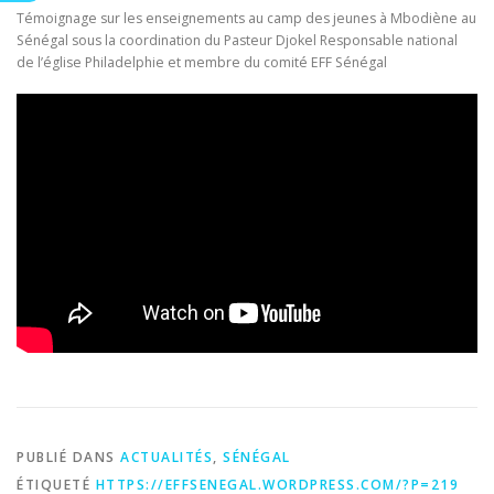
Témoignage sur les enseignements au camp des jeunes à Mbodiène au
Sénégal sous la coordination du Pasteur Djokel Responsable national
de l’église Philadelphie et membre du comité EFF Sénégal
PUBLIÉ DANS
ACTUALITÉS
,
SÉNÉGAL
ÉTIQUETÉ
HTTPS://EFFSENEGAL.WORDPRESS.COM/?P=219