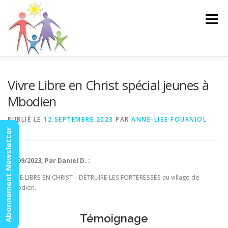
Aller
au
Menu
contenu
ACCUEIL
ACTUALITÉS
AGENDA
MISSION
Vivre Libre en Christ spécial jeunes à
Mbodien
VIDÉOS
CONTACT
ESPACE MEMBRES
PUBLIÉ LE
12 SEPTEMBRE 2023
PAR
ANNE-LISE FOURNIOL
Abonnement Newsletter
08/09/2023, Par Daniel D. :
VIVRE LIBRE EN CHRIST – DÉTRUIRE LES FORTERESSES au village de
Mbodien.
Témoignage