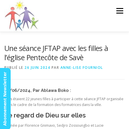
Aller
au
Menu
contenu
ACCUEIL
ACTUALITÉS
AGENDA
MISSION
Une séance JFTAP avec les filles à
l’église Pentecôte de Savè
VIDÉOS
CONTACT
ESPACE MEMBRES
PUBLIÉ LE
26 JUIN 2024
PAR
ANNE-LISE FOURNIOL
Abonnement Newsletter
16/06/2024, Par Ablawa Boko :
Elles étaient 22 jeunes filles à participer à cette séance JFTAP organisée
dans le cadre de la formation des formatrices dans la ville.
Le regard de Dieu sur elles
Animée par Florence Gnimavo, Sedjro Zossoungbo et Lucie