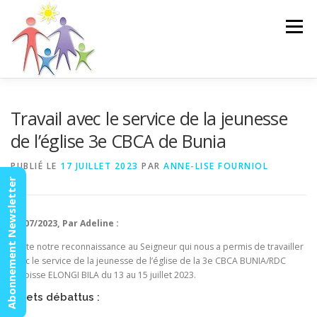
Aller
au
Menu
contenu
ACCUEIL
ACTUALITÉS
AGENDA
MISSION
Travail avec le service de la jeunesse
de l’église 3e CBCA de Bunia
VIDÉOS
CONTACT
ESPACE MEMBRES
PUBLIÉ LE
17 JUILLET 2023
PAR
ANNE-LISE FOURNIOL
Abonnement Newsletter
16/07/2023, Par Adeline :
Toute notre reconnaissance au Seigneur qui nous a permis de travailler
avec le service de la jeunesse de l’église de la 3e CBCA BUNIA/RDC
Paroisse ELONGI BILA du 13 au 15 juillet 2023.
Sujets débattus :