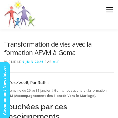
Aller
au
Menu
contenu
ACCUEIL
ACTUALITÉS
AGENDA
MISSION
Transformation de vies avec la
formation AFVM à Goma
VIDÉOS
CONTACT
ESPACE MEMBRES
PUBLIÉ LE
9 JUIN 2026
PAR
ALF
Abonnement Newsletter
22/04/2026, Par Ruth :
La semaine du 26 au 31 janvier à Goma, nous avons fait la formation
AFVM
(
Accompagnement des Fiancés Vers le Mariage
).
Touchées par ces
enseignements