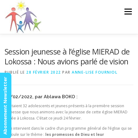
Aller
au
Menu
contenu
ACCUEIL
ACTUALITÉS
AGENDA
MISSION
Session jeunesse à l’église MIERAD de
Lokossa : Nous avions parlé de vision
VIDÉOS
CONTACT
ESPACE MEMBRES
PUBLIÉ LE
28 FÉVRIER 2022
PAR
ANNE-LISE FOURNIOL
Abonnement Newsletter
25/02/2022, par Ablawa BOKO :
Ils étaient 32 adolescents et jeunes présents à la première session
jeunesse que nous animons avec la jeunesse de cette église MIERAD
basée à Lokossa. C’était ce jeudi 24 février.
Ceci intervient dans le cadre d’un programme général de l’église qui se
déroule sur le thème :
les promesses de Dieu et leur