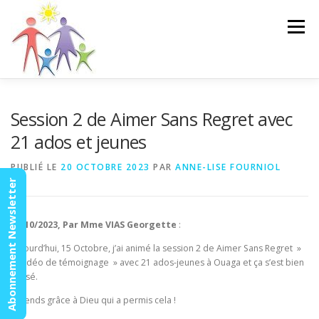
Aller
au
Menu
contenu
ACCUEIL
ACTUALITÉS
AGENDA
MISSION
Session 2 de Aimer Sans Regret avec
21 ados et jeunes
VIDÉOS
CONTACT
ESPACE MEMBRES
PUBLIÉ LE
20 OCTOBRE 2023
PAR
ANNE-LISE FOURNIOL
Abonnement Newsletter
15/10/2023, Par Mme VIAS Georgette
:
Aujourd’hui, 15 Octobre, j’ai animé la session 2 de Aimer Sans Regret »
la vidéo de témoignage » avec 21 ados-jeunes à Ouaga et ça s’est bien
passé.
Je rends grâce à Dieu qui a permis cela !