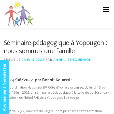
Aller
au
Menu
contenu
ACCUEIL
ACTUALITÉS
AGENDA
MISSION
Séminaire pédagogique à Yopougon :
nous sommes une famille
VIDÉOS
CONTACT
ESPACE MEMBRES
PUBLIÉ LE
24 JUIN 2022
PAR
ANNE-LISE FOURNIOL
Abonnement Newsletter
Le 24/06/2022, par Benoît Kouassi :
La coordination Nationale EFF Côte d’Ivoire a organisé, du lundi 13 au
jeudi 16 Juin 2022, un séminaire pédagogique à la salle de conférence »
Afotobo » de l’hôtel FAR sis à Yopougon, Toit rouge.
Vingt deux (22) ouvriers du Seigneur ont pris part à cette formation