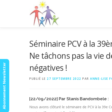
Aller
au
contenu
Séminaire PCV à la 3
Ne tâchons pas la vie d
Abonnement Newsletter
négatives !
PUBLIÉ LE
27 SEPTEMBRE 2022
PAR
ANNE-LISE 
[22/09/2022] Par Stanis Bandombele :
Nous avons clôturé le séminaire de PCV à la 39