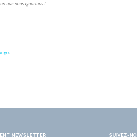
ion que nous ignorions !
ongo
.
ENT NEWSLETTER
SUIVEZ-N