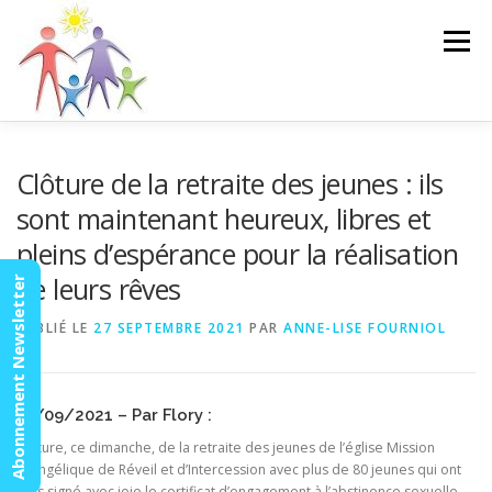
Aller
au
Menu
contenu
ACCUEIL
ACTUALITÉS
AGENDA
MISSION
Clôture de la retraite des jeunes : ils
sont maintenant heureux, libres et
pleins d’espérance pour la réalisation
VIDÉOS
CONTACT
ESPACE MEMBRES
de leurs rêves
Abonnement Newsletter
PUBLIÉ LE
27 SEPTEMBRE 2021
PAR
ANNE-LISE FOURNIOL
27/09/2021 – Par Flory :
Clôture, ce dimanche, de la retraite des jeunes de l’église Mission
Évangélique de Réveil et d’Intercession avec plus de 80 jeunes qui ont
tous signé avec joie le certificat d’engagement à l’abstinence sexuelle