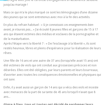
jusqu’au mariage !
Mais ce qui m’a le plus marqué ce sont les témoignages d’une dizaine
des jeunes qui se sont entretenus avec moi à la fin des activités.
En plus du refrain habituel :
« Si je connaissais ces enseignements bien
avant, je n’aurais pas… »
J’ai écouté 8 jeunes filles et garçons de 15 à 17
ans qui étaient victimes des médias et esclaves de la pornographie et
de la masturbation.
Après l’étape vers la liberté 7 : « De l’esclavage à la liberté », ils sont
restés heureux, libres et pleins d’espérance pour la réalisation de leurs
rêves.
Une fille de 16 ans et une autre de 37 ans (lorsqu’elle avait 15 ans) ont
été victimes de viols qui ont conduit aux grossesses précoces et non
désirées. Elles ont été obligées, par leurs parents et leurs bourreaux,
d’avorter avec toutes les conséquences émotionnelles et physiques qui
ont suivi.
Enfin, il y avait aussi un garçon de 14 ans qui a vécu des viols et inceste
avec menaces de la part de sa tante de 45 ans lorsqu’il n’avait que 8
ans…
Gloire à Dieu, tous et toutes ont décidé de pardonner leurs