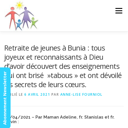
Aller
au
Menu
contenu
ACCUEIL
ACTUALITÉS
AGENDA
MISSION
Retraite de jeunes à Bunia : tous
joyeux et reconnaissants à Dieu
d’avoir découvert des enseignements
VIDÉOS
CONTACT
ESPACE MEMBRES
qui ont brisé »tabous » et ont dévoilé
Abonnement Newsletter
les secrets de leurs cœurs.
PUBLIÉ LE
6 AVRIL 2021
PAR
ANNE-LISE FOURNIOL
04/04/2021 – Par Maman Adeline, fr. Stanislas et fr.
Fiévin :