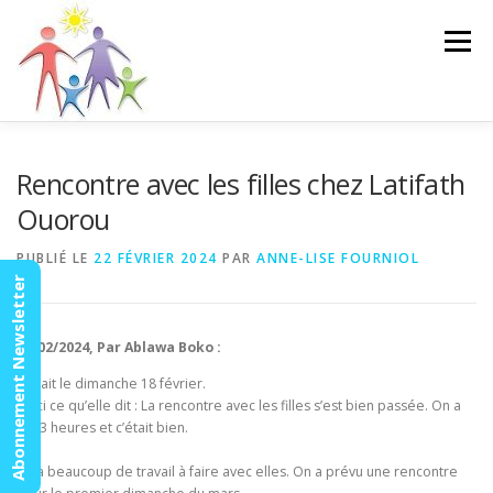
Aller
au
Menu
contenu
ACCUEIL
ACTUALITÉS
AGENDA
MISSION
Rencontre avec les filles chez Latifath
Ouorou
VIDÉOS
CONTACT
ESPACE MEMBRES
PUBLIÉ LE
22 FÉVRIER 2024
PAR
ANNE-LISE FOURNIOL
Abonnement Newsletter
20/02/2024, Par Ablawa Boko :
C’était le dimanche 18 février.
Voici ce qu’elle dit : La rencontre avec les filles s’est bien passée. On a
fait 3 heures et c’était bien.
Il y a beaucoup de travail à faire avec elles. On a prévu une rencontre