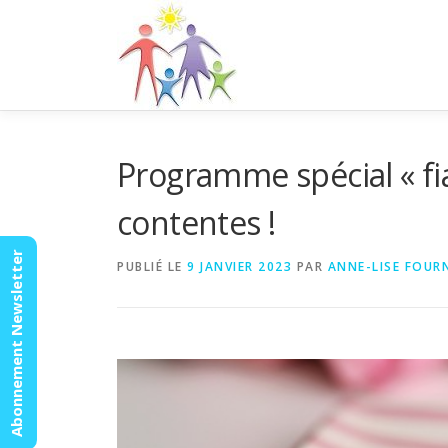
Aller
au
contenu
Programme spécial « fian
contentes !
Abonnement Newsletter
PUBLIÉ LE
9 JANVIER 2023
PAR
ANNE-LISE FOUR