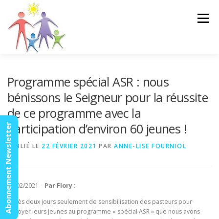
Aller
au
Menu
contenu
ACCUEIL
ACTUALITÉS
AGENDA
MISSION
Programme spécial ASR : nous
bénissons le Seigneur pour la réussite
de ce programme avec la
VIDÉOS
CONTACT
ESPACE MEMBRES
participation d’environ 60 jeunes !
Abonnement Newsletter
PUBLIÉ LE
22 FÉVRIER 2021
PAR
ANNE-LISE FOURNIOL
20/02/2021 –
Par Flory :
Après deux jours seulement de sensibilisation des pasteurs pour
envoyer leurs jeunes au programme « spécial ASR » que nous avons