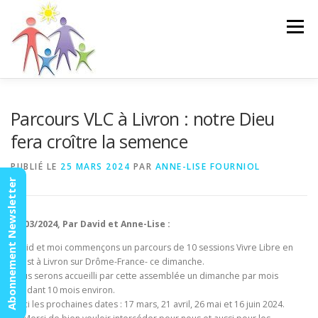
Aller
au
Menu
contenu
ACCUEIL
ACTUALITÉS
AGENDA
MISSION
Parcours VLC à Livron : notre Dieu
fera croître la semence
VIDÉOS
CONTACT
ESPACE MEMBRES
PUBLIÉ LE
25 MARS 2024
PAR
ANNE-LISE FOURNIOL
Abonnement Newsletter
15/03/2024, Par David et Anne-Lise :
David et moi commençons un parcours de 10 sessions Vivre Libre en
Christ à Livron sur Drôme-France- ce dimanche.
Nous serons accueilli par cette assemblée un dimanche par mois
pendant 10 mois environ.
Voici les prochaines dates : 17 mars, 21 avril, 26 mai et 16 juin 2024.