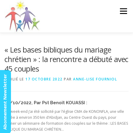
Aller
au
Menu
contenu
ACCUEIL
ACTUALITÉS
AGENDA
MISSION
« Les bases bibliques du mariage
chrétien » : la rencontre a débuté avec
45 couples
VIDÉOS
CONTACT
ESPACE MEMBRES
Abonnement Newsletter
PUBLIÉ LE
17 OCTOBRE 2022
PAR
ANNE-LISE FOURNIOL
14/10/2022, Par Pst Benoît KOUASSI :
Ce week-end j’ai été sollicité par l’église CMA de KONONFLA, une ville
située à environ 350 km d’Abidjan, au Centre Ouest du pays, pour
animer un séminaire de formation des couples sur le thème : LES BASES
BIBLIQUE DU MARIAGE CHRÉTIEN…