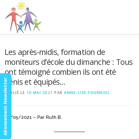
Aller
au
contenu
ACCUEIL
ACTUALITÉS
AGENDA
MISSION
V
Les après-midis, formation de
moniteurs d’école du dimanche : Tous
ont témoigné combien ils ont été
ESPACE MEMBRES
bénis et équipés…
Abonnement Newsletter
PUBLIÉ LE
10 MAI 2021
PAR
ANNE-LISE FOURNIOL
10/05/2021 – Par Ruth B.