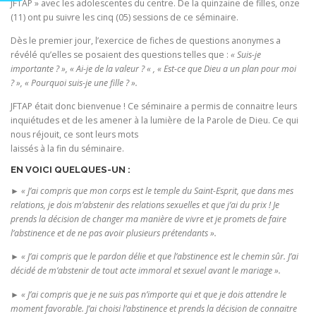
JFTAP » avec les adolescentes du centre. De la quinzaine de filles, onze
(11) ont pu suivre les cinq (05) sessions de ce séminaire.
Dès le premier jour, l’exercice de fiches de questions anonymes a
révélé qu’elles se posaient des questions telles que :
« Suis-je
importante ? », « Ai-je de la valeur ? « , « Est-ce que Dieu a un plan pour moi
? », « Pourquoi suis-je une fille ? ».
JFTAP était donc bienvenue ! Ce séminaire a permis de connaitre leurs
inquiétudes et de les amener à la lumière de la Parole de Dieu. Ce qui
nous réjouit, ce sont leurs mots
laissés à la fin du séminaire.
EN VOICI QUELQUES-UN :
►
« J’ai compris que mon corps est le temple du Saint-Esprit, que dans mes
relations, je dois m’abstenir des relations sexuelles et que j’ai du prix ! Je
prends la décision de changer ma manière de vivre et je promets de faire
l’abstinence et de ne pas avoir plusieurs prétendants ».
►
« J’ai compris que le pardon délie et que l’abstinence est le chemin sûr. J’ai
décidé de m’abstenir de tout acte immoral et sexuel avant le mariage ».
►
« J’ai compris que je ne suis pas n’importe qui et que je dois attendre le
moment favorable. J’ai choisi l’abstinence et prends la décision de connaitre