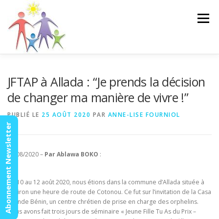
Aller
au
Menu
contenu
ACCUEIL
ACTUALITÉS
AGENDA
MISSION
JFTAP à Allada : “Je prends la décision
de changer ma manière de vivre !”
VIDÉOS
CONTACT
ESPACE MEMBRES
PUBLIÉ LE
25 AOÛT 2020
PAR
ANNE-LISE FOURNIOL
Abonnement Newsletter
17/08/2020 –
Par Ablawa BOKO
:
Du 10 au 12 août 2020, nous étions dans la commune d’Allada située à
environ une heure de route de Cotonou. Ce fut sur l’invitation de la Casa
Grande Bénin, un centre chrétien de prise en charge des orphelins.
Nous avons fait trois jours de séminaire « Jeune Fille Tu As du Prix –