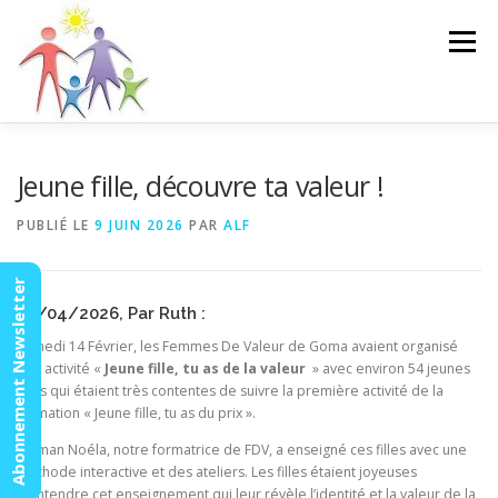
Aller
au
Menu
contenu
ACCUEIL
ACTUALITÉS
AGENDA
MISSION
Jeune fille, découvre ta valeur !
PUBLIÉ LE
9 JUIN 2026
PAR
ALF
VIDÉOS
CONTACT
ESPACE MEMBRES
Abonnement Newsletter
22/04/2026, Par Ruth :
Samedi 14 Février, les Femmes De Valeur de Goma avaient organisé
une activité «
Jeune fille, tu as de la valeur
» avec environ 54 jeunes
filles qui étaient très contentes de suivre la première activité de la
formation « Jeune fille, tu as du prix ».
Maman Noéla, notre formatrice de FDV, a enseigné ces filles avec une
méthode interactive et des ateliers. Les filles étaient joyeuses
d’entendre cet enseignement qui leur révèle l’identité et la valeur de la