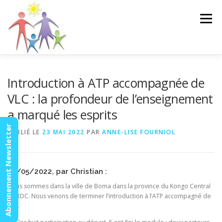
Aller
au
Menu
contenu
ACCUEIL
ACTUALITÉS
AGENDA
MISSION
Introduction à ATP accompagnée de
VLC : la profondeur de l’enseignement
a marqué les esprits
VIDÉOS
CONTACT
ESPACE MEMBRES
Abonnement Newsletter
PUBLIÉ LE
23 MAI 2022
PAR
ANNE-LISE FOURNIOL
22/05/2022, par Christian :
Nous sommes dans la ville de Boma dans la province du Kongo Central
en RDC. Nous venons de terminer l’introduction à l’ATP accompagné de
VLC.