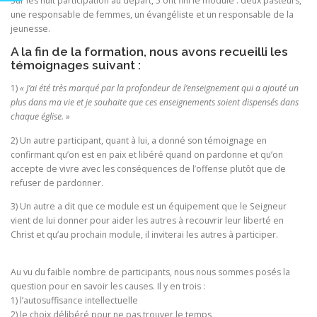
Sur les huit participation au départ, 5 ont fini le module : deux pasteurs,
une responsable de femmes, un évangéliste et un responsable de la
jeunesse.
A la fin de la formation, nous avons recueilli les
témoignages suivant :
1)
« J’ai été très marqué par la profondeur de l’enseignement qui a ajouté un
plus dans ma vie et je souhaite que ces enseignements soient dispensés dans
chaque église. »
2) Un autre participant, quant à lui, a donné son témoignage en
confirmant qu’on est en paix et libéré quand on pardonne et qu’on
accepte de vivre avec les conséquences de l’offense plutôt que de
refuser de pardonner.
3) Un autre a dit que ce module est un équipement que le Seigneur
vient de lui donner pour aider les autres à recouvrir leur liberté en
Christ et qu’au prochain module, il inviterai les autres à participer.
Au vu du faible nombre de participants, nous nous sommes posés la
question pour en savoir les causes. Il y en trois :
1) l’autosuffisance intellectuelle
2) le choix délibéré pour ne pas trouver le temps