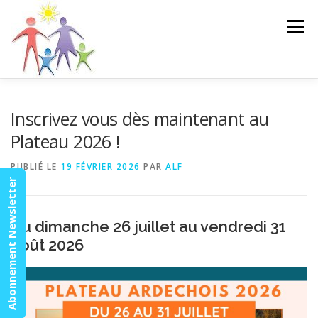
Aller
au
Menu
contenu
ACCUEIL
ACTUALITÉS
AGENDA
MISSION
Inscrivez vous dès maintenant au
Plateau 2026 !
VIDÉOS
CONTACT
ESPACE MEMBRES
PUBLIÉ LE
19 FÉVRIER 2026
PAR
ALF
Abonnement Newsletter
Du dimanche 26 juillet au vendredi 31
août 2026