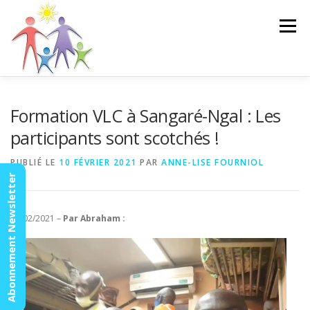
Aller
au
Menu
contenu
ACCUEIL
ACTUALITÉS
AGENDA
MISSION
Formation VLC à Sangaré-Ngal : Les
participants sont scotchés !
VIDÉOS
CONTACT
ESPACE MEMBRES
PUBLIÉ LE
10 FÉVRIER 2021
PAR
ANNE-LISE FOURNIOL
Abonnement Newsletter
06/02/2021 –
Par Abraham :