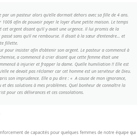
par un pasteur alors qu’elle dormait dehors avec sa fille de 4 ans.
r 100$ afin de pouvoir payer le loyer d’une petite maison. Le temps
cet argent disant qu’il y avait une urgence. Il lui promis de la
passé sans qu’il ne rembourse. Il disait à la sœur d’entendre… et
e fillette.
ur pour insister afin d’obtenir son argent. Le pasteur a commencé à
sa chemise, a commencé à crier disant que cette femme était une
commencé à injurier et frapper la dame. Quelle humiliation !! Elle est
qu’elle ne devait pas réclamer car cet homme est un serviteur de Dieu.
mpris son imprudence. Elle a pu dire : « A cause de mon ignorance,
eu et des solutions à mes problèmes. Quel bonheur de connaître la
rist pour ces délivrances et ces consolations.
!
renforcement de capacités pour quelques femmes de notre équipe qui