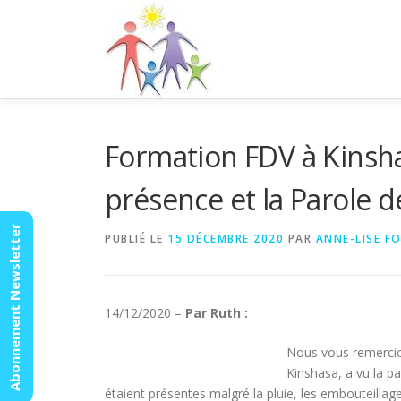
Aller
au
contenu
Formation FDV à Kinsha
présence et la Parole d
Abonnement Newsletter
PUBLIÉ LE
15 DÉCEMBRE 2020
PAR
ANNE-LISE F
14/12/2020 –
Par Ruth :
Nous vous remercio
Kinshasa, a vu la pa
étaient présentes malgré la pluie, les embouteillage