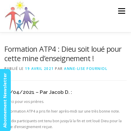
Aller
au
Menu
contenu
ACCUEIL
ACTUALITÉS
AGENDA
MISSION
Formation ATP4 : Dieu soit loué pour
cette mine d’enseignement !
VIDÉOS
CONTACT
ESPACE MEMBRES
PUBLIÉ LE
19 AVRIL 2021
PAR
ANNE-LISE FOURNIOL
Abonnement Newsletter
17/04/2021 – Par Jacob D. :
Merci pour vos prières.
La formation ATP4 a pris fin hier après-midi sur une très bonne note.
Les dix participants ont tenu bon jusqu’à la fin et ont loué Dieu pour la
mine d’enseignement reçue.