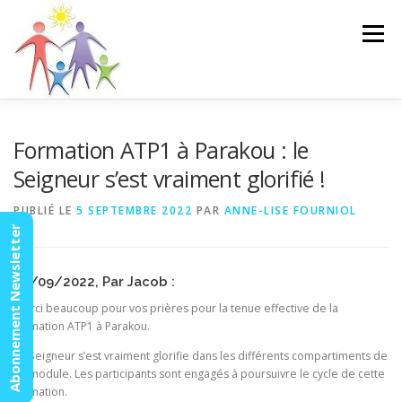
Aller
au
Menu
contenu
ACCUEIL
ACTUALITÉS
AGENDA
MISSION
Formation ATP1 à Parakou : le
Seigneur s’est vraiment glorifié !
VIDÉOS
CONTACT
ESPACE MEMBRES
PUBLIÉ LE
5 SEPTEMBRE 2022
PAR
ANNE-LISE FOURNIOL
Abonnement Newsletter
02/09/2022, Par Jacob :
Merci beaucoup pour vos prières pour la tenue effective de la
formation ATP1 à Parakou.
Le Seigneur s’est vraiment glorifie dans les différents compartiments de
ce module. Les participants sont engagés à poursuivre le cycle de cette
formation.