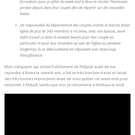
formation, pour profiter du week-end à deux et recréer l’harmonie
perdue depuis dans leur couple afin de répartir sur des nouvelles
bases.
Un responsable du département des couples mariés et fiancés d’une
église de plus de 500 membres a reconnu, avec son épouse, avoir
enfin trouvé ce dont ils avaient besoin pour leur couple en
particulier et pour leur ministère au sein de l’église où pendant
longtemps ils se débrouillaient en s’épuisant avec beaucoup
d’insuffisance.
Mon coéquipier qui sortait fraîchement de l’hôpital avant de me
rejoindre à Boma le samedi soir, a fait un très bon bon travail et laissé
des très bonnes impressions avant de nous quitter cet avant-midi pour
retourner à Matadi, tandis que moi, je retournerai à Kinshasa le lundi.