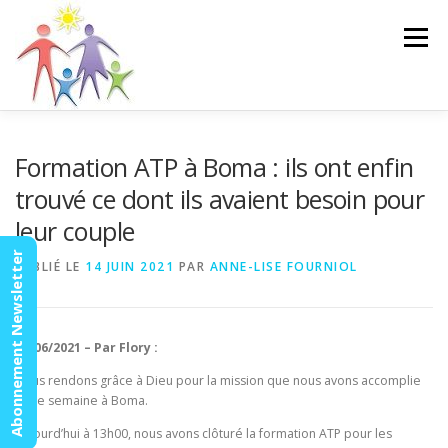
Aller
au
Menu
contenu
ACCUEIL
ACTUALITÉS
AGENDA
MISSION
Formation ATP à Boma : ils ont enfin
trouvé ce dont ils avaient besoin pour
leur couple
VIDÉOS
CONTACT
ESPACE MEMBRES
Abonnement Newsletter
PUBLIÉ LE
14 JUIN 2021
PAR
ANNE-LISE FOURNIOL
12/06/2021 – Par Flory :
Nous rendons grâce à Dieu pour la mission que nous avons accomplie
cette semaine à Boma.
Aujourd’hui à 13h00, nous avons clôturé la formation ATP pour les