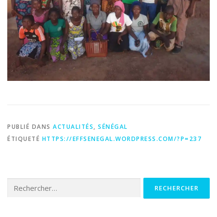
PUBLIÉ DANS
ACTUALITÉS
,
SÉNÉGAL
ÉTIQUETÉ
HTTPS://EFFSENEGAL.WORDPRESS.COM/?P=237
Rechercher :