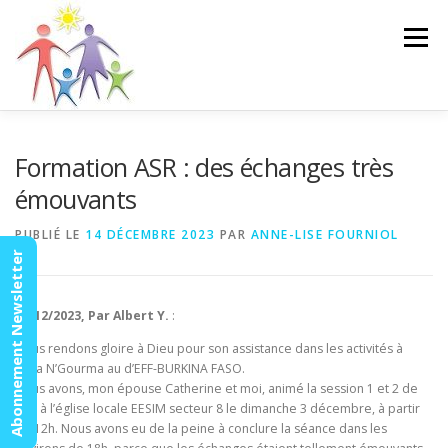
Aller
au
Menu
contenu
ACCUEIL
ACTUALITÉS
AGENDA
MISSION
Formation ASR : des échanges très
émouvants
VIDÉOS
CONTACT
ESPACE MEMBRES
PUBLIÉ LE
14 DÉCEMBRE 2023
PAR
ANNE-LISE FOURNIOL
Abonnement Newsletter
06/12/2023, Par Albert Y.
:
Nous rendons gloire à Dieu pour son assistance dans les activités à
Fada N’Gourma au d’EFF-BURKINA FASO.
Nous avons, mon épouse Catherine et moi, animé la session 1 et 2 de
ASR à l’église locale EESIM secteur 8 le dimanche 3 décembre, à partir
de 12h. Nous avons eu de la peine à conclure la séance dans les