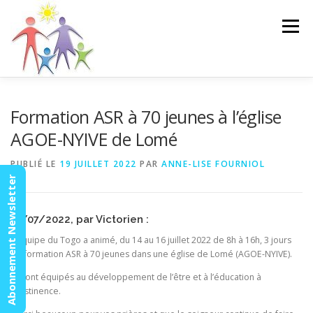
Aller
au
Menu
contenu
ACCUEIL
ACTUALITÉS
AGENDA
MISSION
Formation ASR à 70 jeunes à l’église
AGOE-NYIVE de Lomé
VIDÉOS
CONTACT
ESPACE MEMBRES
PUBLIÉ LE
19 JUILLET 2022
PAR
ANNE-LISE FOURNIOL
Abonnement Newsletter
17/07/2022, par Victorien :
L’équipe du Togo a animé, du 14 au 16 juillet 2022 de 8h à 16h, 3 jours
de formation ASR à 70 jeunes dans une église de Lomé (AGOE-NYIVE).
Ils sont équipés au développement de l’être et à l’éducation à
l’abstinence.