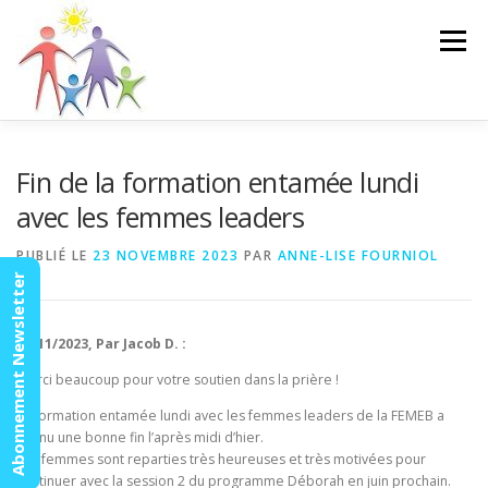
Aller
au
Menu
contenu
ACCUEIL
ACTUALITÉS
AGENDA
MISSION
Fin de la formation entamée lundi
avec les femmes leaders
VIDÉOS
CONTACT
ESPACE MEMBRES
PUBLIÉ LE
23 NOVEMBRE 2023
PAR
ANNE-LISE FOURNIOL
Abonnement Newsletter
18/11/2023, Par Jacob D. :
Merci beaucoup pour votre soutien dans la prière !
La formation entamée lundi avec les femmes leaders de la FEMEB a
connu une bonne fin l’après midi d’hier.
Les femmes sont reparties très heureuses et très motivées pour
continuer avec la session 2 du programme Déborah en juin prochain.