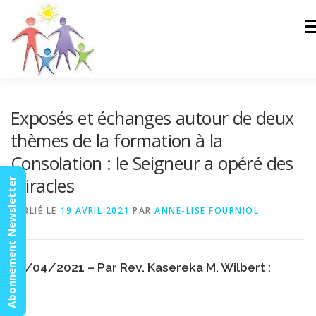
Aller
au
Me
contenu
ACCUEIL
ACTUALITÉS
AGENDA
MISSION
Exposés et échanges autour de deux
thèmes de la formation à la
Consolation : le Seigneur a opéré des
VIDÉOS
CONTACT
ESPACE MEMBRES
miracles
Abonnement Newsletter
PUBLIÉ LE
19 AVRIL 2021
PAR
ANNE-LISE FOURNIOL
18/04/2021 – Par Rev. Kasereka M. Wilbert :