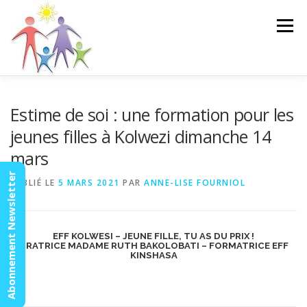
Aller
au
Menu
contenu
ACCUEIL
ACTUALITÉS
AGENDA
MISSION
Estime de soi : une formation pour les
jeunes filles à Kolwezi dimanche 14
mars
VIDÉOS
CONTACT
ESPACE MEMBRES
Abonnement Newsletter
PUBLIÉ LE
5 MARS 2021
PAR
ANNE-LISE FOURNIOL
EFF KOLWESI – JEUNE FILLE, TU AS DU PRIX !
ORATRICE MADAME RUTH BAKOLOBATI – FORMATRICE EFF
KINSHASA