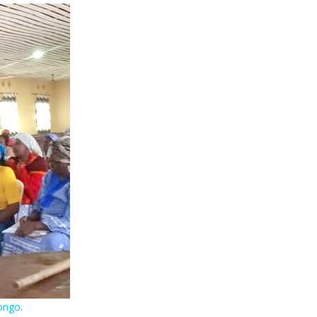
ongo
.