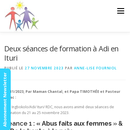
Aller
au
Menu
contenu
ACCUEIL
ACTUALITÉS
AGENDA
MISSION
Deux séances de formation à Adi en
Ituri
VIDÉOS
CONTACT
ESPACE MEMBRES
PUBLIÉ LE
27 NOVEMBRE 2023
PAR
ANNE-LISE FOURNIOL
Abonnement Newsletter
27/11/2023, Par Maman Chantal, et Papa TIMOTHÉE et Pasteur
Isaac :
Ici à Ingbokolo/Adi/ Ituri/ RDC, nous avons animé deux séances de
formation du 21 au 25 novembre 2023.
Séance 1 :
« Abus faits aux femmes
» &