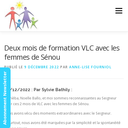
Aller
au
Menu
contenu
ACCUEIL
ACTUALITÉS
AGENDA
MISSION
Deux mois de formation VLC avec les
femmes de Sénou
VIDÉOS
CONTACT
ESPACE MEMBRES
PUBLIÉ LE
9 DÉCEMBRE 2022
PAR
ANNE-LISE FOURNIOL
Abonnement Newsletter
08/12/2022 : Par Sylvie Bathily :
Djènèba, Noelle Ballo, et moi sommes reconnaissantes au Seigneur
pour ces 2 mois de VLC avec les femmes de Sénou.
Nous avons vécu des moments extraordinaires avec le Seigneur.
Et surtout, nous avons été marquées par la simplicité et la spontanéité