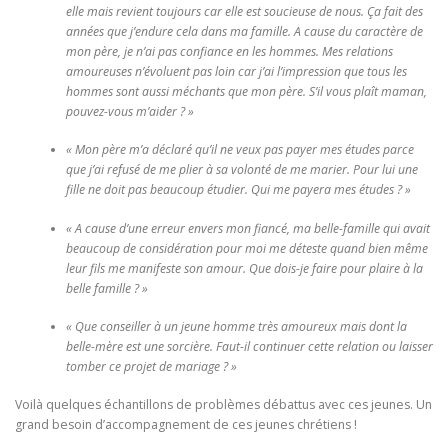
elle mais revient toujours car elle est soucieuse de nous. Ça fait des
années que j’endure cela dans ma famille. A cause du caractère de
mon père, je n’ai pas confiance en les hommes. Mes relations
amoureuses n’évoluent pas loin car j’ai l’impression que tous les
hommes sont aussi méchants que mon père. S’il vous plaît maman,
pouvez-vous m’aider ? »
« Mon père m’a déclaré qu’il ne veux pas payer mes études parce
que j’ai refusé de me plier à sa volonté de me marier. Pour lui une
fille ne doit pas beaucoup étudier. Qui me payera mes études ? »
« A cause d’une erreur envers mon fiancé, ma belle-famille qui avait
beaucoup de considération pour moi me déteste quand bien même
leur fils me manifeste son amour. Que dois-je faire pour plaire à la
belle famille ? »
« Que conseiller à un jeune homme très amoureux mais dont la
belle-mère est une sorcière. Faut-il continuer cette relation ou laisser
tomber ce projet de mariage ? »
Voilà quelques échantillons de problèmes débattus avec ces jeunes. Un
grand besoin d’accompagnement de ces jeunes chrétiens !