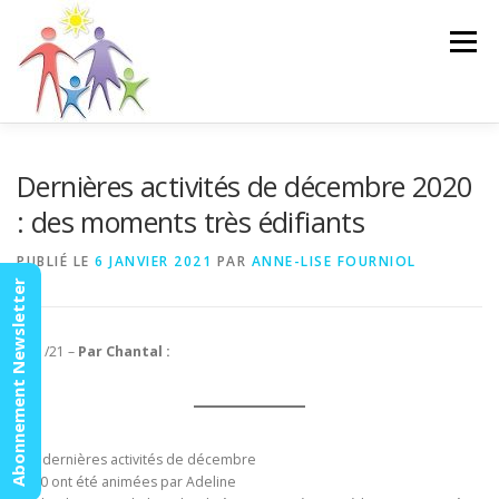
Aller
au
Menu
contenu
ACCUEIL
ACTUALITÉS
AGENDA
MISSION
Dernières activités de décembre 2020
: des moments très édifiants
VIDÉOS
CONTACT
ESPACE MEMBRES
PUBLIÉ LE
6 JANVIER 2021
PAR
ANNE-LISE FOURNIOL
Abonnement Newsletter
1/01/21 –
Par Chantal :
Les dernières activités de décembre
2020 ont été animées par Adeline