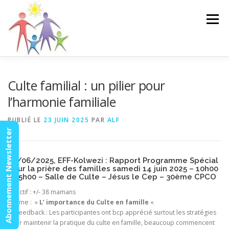
Aller
au
Menu
contenu
ACCUEIL
ACTUALITÉS
AGENDA
MISSION
Culte familial : un pilier pour
l’harmonie familiale
VIDÉOS
CONTACT
ESPACE MEMBRES
PUBLIÉ LE
23 JUIN 2025
PAR
ALF
Abonnement Newsletter
14/06/2025, EFF-Kolwezi : Rapport Programme Spécial
pour la prière des familles samedi 14 juin 2025 – 10h00
à 15h00 – Salle de Culte – Jésus le Cep – 30ème CPCO
Effectif : +/- 38 mamans
Thème : »
L’ importance du Culte en famille
«
→ Feedback : Les participantes ont bcp apprécié surtout les stratégies
pour maintenir la pratique du culte en famille, beaucoup commencent