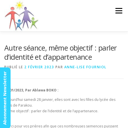
Aller
au
Menu
contenu
ACCUEIL
ACTUALITÉS
AGENDA
MISSION
Autre séance, même objectif : parler
d’identité et d’appartenance
VIDÉOS
CONTACT
ESPACE MEMBRES
PUBLIÉ LE
2 FÉVRIER 2023
PAR
ANNE-LISE FOURNIOL
Abonnement Newsletter
28/01/2023, Par Ablawa BOKO :
Aujourd’hui samedi 28 janvier, elles sont avec les filles du lycée des
filles de Parakou.
Même objectif : parler de l’identité et de l’appartenance.
Merci pour vos prières afin que ces nombreuses semences puissent