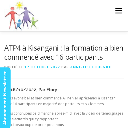
Aller
au
Menu
contenu
ACCUEIL
ACTUALITÉS
AGENDA
MISSION
ATP4 à Kisangani : la formation a bien
commencé avec 16 participants
VIDÉOS
CONTACT
ESPACE MEMBRES
PUBLIÉ LE
17 OCTOBRE 2022
PAR
ANNE-LISE FOURNIOL
Abonnement Newsletter
Le 16/10/2022, Par Flory :
Nous avons bel et bien commencé ATP4 hier après-midi à Kisangani
avec 16 participants en majorité des pasteurs et six femmes.
Nous continuons ce dimanche après-midi avec la vidéo de témoignages
et les activités qui s’y rapportent.
Merci beaucoup de prier pour nous !