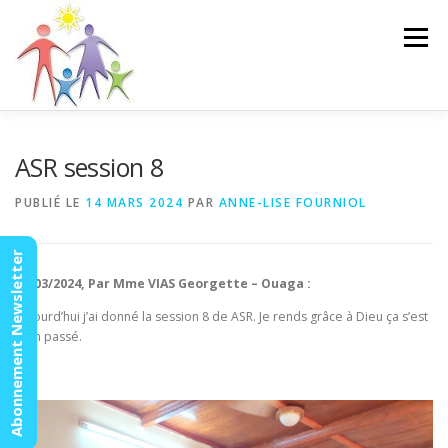
Aller
au
Menu
contenu
ACCUEIL
ACTUALITÉS
AGENDA
MISSION
ASR session 8
PUBLIÉ LE
14 MARS 2024
PAR
ANNE-LISE FOURNIOL
VIDÉOS
CONTACT
ESPACE MEMBRES
Abonnement Newsletter
10/03/2024, Par Mme VIAS Georgette – Ouaga :
Aujourd’hui j’ai donné la session 8 de ASR. Je rends grâce à Dieu ça s’est
bien passé.