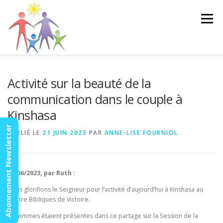
Aller
au
Menu
contenu
ACCUEIL
ACTUALITÉS
AGENDA
MISSION
Activité sur la beauté de la
communication dans le couple à
Kinshasa
VIDÉOS
CONTACT
ESPACE MEMBRES
Abonnement Newsletter
PUBLIÉ LE
21 JUIN 2023
PAR
ANNE-LISE FOURNIOL
16/06/2023, par Ruth :
Nous glorifions le Seigneur pour l’activité d’aujourd’hui à Kinshasa au
Centre Bibliques de Victoire.
13 femmes étaient présentes dans ce partage sur la Session de la