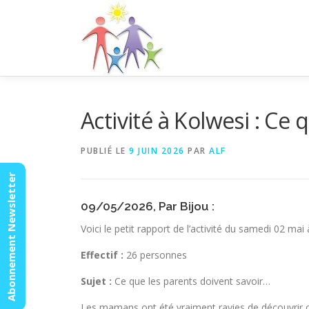
Aller
au
contenu
Activité à Kolwesi : Ce 
PUBLIÉ LE
9 JUIN 2026
PAR
ALF
Abonnement Newsletter
09/05/2026, Par Bijou :
Voici le petit rapport de l’activité du samedi 02 mai
Effectif :
26 personnes
Sujet :
Ce que les parents doivent savoir…
Les mamans ont été vraiment ravies de découvrir ce 