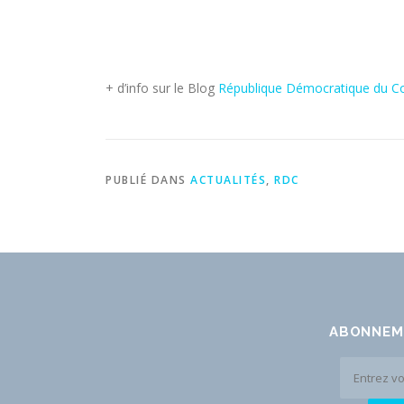
+ d’info sur le Blog
République Démocratique du C
PUBLIÉ DANS
ACTUALITÉS
,
RDC
ABONNEM