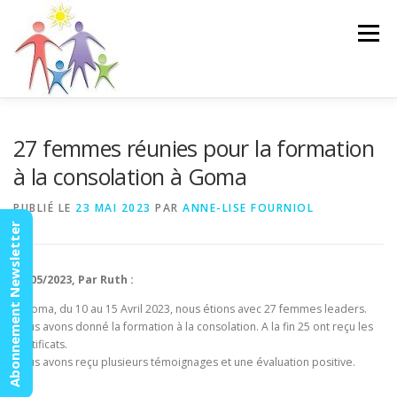
Aller
au
Menu
contenu
ACCUEIL
ACTUALITÉS
AGENDA
MISSION
27 femmes réunies pour la formation
à la consolation à Goma
VIDÉOS
CONTACT
ESPACE MEMBRES
PUBLIÉ LE
23 MAI 2023
PAR
ANNE-LISE FOURNIOL
Abonnement Newsletter
16/05/2023, Par Ruth :
A Goma, du 10 au 15 Avril 2023, nous étions avec 27 femmes leaders.
Nous avons donné la formation à la consolation. A la fin 25 ont reçu les
Certificats.
Nous avons reçu plusieurs témoignages et une évaluation positive.