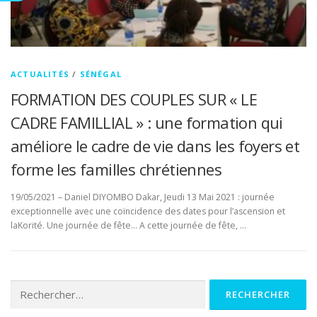
ACTUALITÉS
/
SÉNÉGAL
FORMATION DES COUPLES SUR « LE
CADRE FAMILLIAL » : une formation qui
améliore le cadre de vie dans les foyers et
forme les familles chrétiennes
19/05/2021 – Daniel DIYOMBO Dakar, Jeudi 13 Mai 2021 : journée
exceptionnelle avec une coïncidence des dates pour l’ascension et
laKorité. Une journée de fête… A cette journée de fête, …
Rechercher :