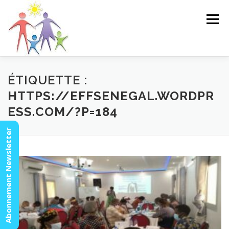
Aller
au
Menu
contenu
ACCUEIL
ACTUALITÉS
AGENDA
MISSION
ÉTIQUETTE :
HTTPS://EFFSENEGAL.WORDPR
ESS.COM/?P=184
VIDÉOS
CONTACT
ESPACE MEMBRES
Abonnement Newsletter