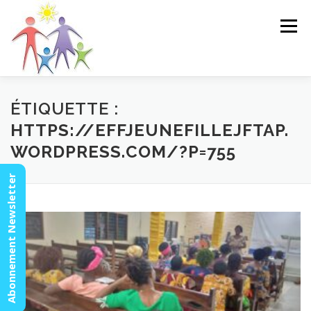
Aller
au
Menu
contenu
ACCUEIL
ACTUALITÉS
AGENDA
MISSION
ÉTIQUETTE :
HTTPS://EFFJEUNEFILLEJFTAP.
WORDPRESS.COM/?P=755
VIDÉOS
CONTACT
ESPACE MEMBRES
Abonnement Newsletter