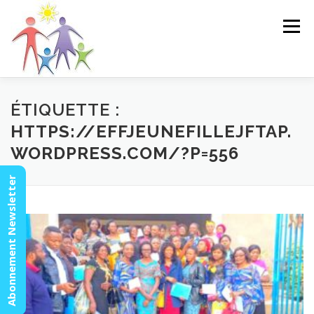
Aller
au
Menu
contenu
ACCUEIL
ACTUALITÉS
AGENDA
MISSION
ÉTIQUETTE :
HTTPS://EFFJEUNEFILLEJFTAP.
WORDPRESS.COM/?P=556
VIDÉOS
CONTACT
ESPACE MEMBRES
Abonnement Newsletter