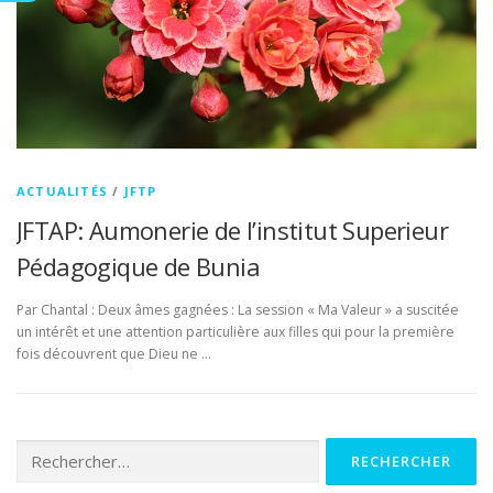
ACTUALITÉS
/
JFTP
JFTAP: Aumonerie de l’institut Superieur
Pédagogique de Bunia
Par Chantal : Deux âmes gagnées : La session « Ma Valeur » a suscitée
un intérêt et une attention particulière aux filles qui pour la première
fois découvrent que Dieu ne …
Rechercher :