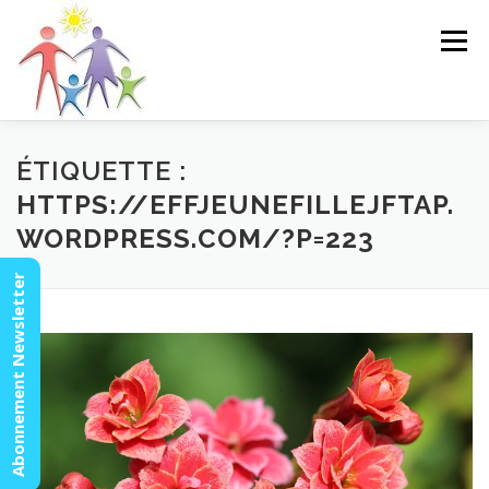
Aller
au
Menu
contenu
ACCUEIL
ACTUALITÉS
AGENDA
MISSION
ÉTIQUETTE :
HTTPS://EFFJEUNEFILLEJFTAP.
WORDPRESS.COM/?P=223
VIDÉOS
CONTACT
ESPACE MEMBRES
Abonnement Newsletter